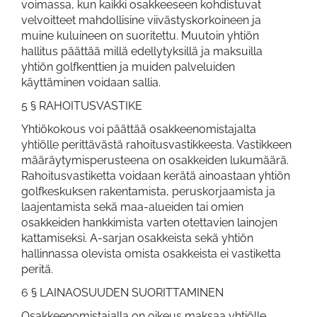
voimassa, kun kaikki osakkeeseen kohdistuvat
velvoitteet mahdollisine viivästyskorkoineen ja
muine kuluineen on suoritettu. Muutoin yhtiön
hallitus päättää millä edellytyksillä ja maksuilla
yhtiön golfkenttien ja muiden palveluiden
käyttäminen voidaan sallia.
5 § RAHOITUSVASTIKE
Yhtiökokous voi päättää osakkeenomistajalta
yhtiölle perittävästä rahoitusvastikkeesta. Vastikkeen
määräytymisperusteena on osakkeiden lukumäärä.
Rahoitusvastiketta voidaan kerätä ainoastaan yhtiön
golfkeskuksen rakentamista, peruskorjaamista ja
laajentamista sekä maa-alueiden tai omien
osakkeiden hankkimista varten otettavien lainojen
kattamiseksi. A-sarjan osakkeista sekä yhtiön
hallinnassa olevista omista osakkeista ei vastiketta
peritä.
6 § LAINAOSUUDEN SUORITTAMINEN
Osakkeenomistajalla on oikeus maksaa yhtiölle