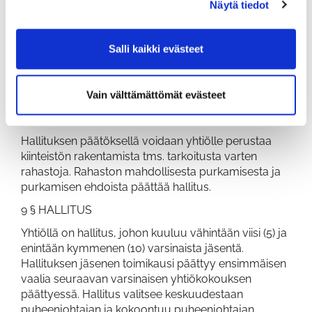
Näytä tiedot
asti.
Lunastus on toimeenpantava kuukauden kuluessa
siitä, kun yhtiön hallitus on antanut todistettavasti
Salli kaikki evästeet
tiedon yhtiökokouksen lunastamisesta koskevasta
päätöksestä osakkaalle, siten, että yhtiö maksaa
lunastushinnan osakekirjan palauttamista vastaan.
Vain välttämättömät evästeet
8 § RAHASTOT
Hallituksen päätöksellä voidaan yhtiölle perustaa
kiinteistön rakentamista tms. tarkoitusta varten
rahastoja. Rahaston mahdollisesta purkamisesta ja
purkamisen ehdoista päättää hallitus.
9 § HALLITUS
Yhtiöllä on hallitus, johon kuuluu vähintään viisi (5) ja
enintään kymmenen (10) varsinaista jäsentä.
Hallituksen jäsenen toimikausi päättyy ensimmäisen
vaalia seuraavan varsinaisen yhtiökokouksen
päättyessä. Hallitus valitsee keskuudestaan
puheenjohtajan ja kokoontuu puheenjohtajan