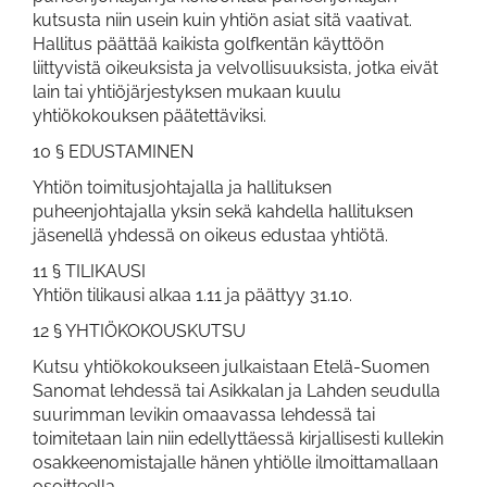
kutsusta niin usein kuin yhtiön asiat sitä vaativat.
Hallitus päättää kaikista golfkentän käyttöön
liittyvistä oikeuksista ja velvollisuuksista, jotka eivät
lain tai yhtiöjärjestyksen mukaan kuulu
yhtiökokouksen päätettäviksi.
10 § EDUSTAMINEN
Yhtiön toimitusjohtajalla ja hallituksen
puheenjohtajalla yksin sekä kahdella hallituksen
jäsenellä yhdessä on oikeus edustaa yhtiötä.
11 § TILIKAUSI
Yhtiön tilikausi alkaa 1.11 ja päättyy 31.10.
12 § YHTIÖKOKOUSKUTSU
Kutsu yhtiökokoukseen julkaistaan Etelä-Suomen
Sanomat lehdessä tai Asikkalan ja Lahden seudulla
suurimman levikin omaavassa lehdessä tai
toimitetaan lain niin edellyttäessä kirjallisesti kullekin
osakkeenomistajalle hänen yhtiölle ilmoittamallaan
osoitteella.