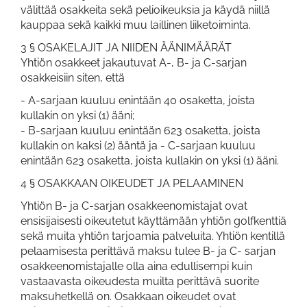
välittää osakkeita sekä pelioikeuksia ja käydä niillä
kauppaa sekä kaikki muu laillinen liiketoiminta.
3 § OSAKELAJIT JA NIIDEN ÄÄNIMÄÄRÄT
Yhtiön osakkeet jakautuvat A-, B- ja C-sarjan
osakkeisiin siten, että
- A-sarjaan kuuluu enintään 40 osaketta, joista
kullakin on yksi (1) ääni;
- B-sarjaan kuuluu enintään 623 osaketta, joista
kullakin on kaksi (2) ääntä ja - C-sarjaan kuuluu
enintään 623 osaketta, joista kullakin on yksi (1) ääni.
4 § OSAKKAAN OIKEUDET JA PELAAMINEN
Yhtiön B- ja C-sarjan osakkeenomistajat ovat
ensisijaisesti oikeutetut käyttämään yhtiön golfkenttiä
sekä muita yhtiön tarjoamia palveluita. Yhtiön kentillä
pelaamisesta perittävä maksu tulee B- ja C- sarjan
osakkeenomistajalle olla aina edullisempi kuin
vastaavasta oikeudesta muilta perittävä suorite
maksuhetkellä on. Osakkaan oikeudet ovat