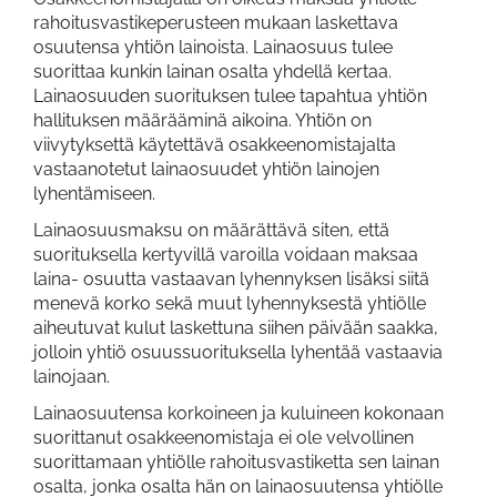
rahoitusvastikeperusteen mukaan laskettava
osuutensa yhtiön lainoista. Lainaosuus tulee
suorittaa kunkin lainan osalta yhdellä kertaa.
Lainaosuuden suorituksen tulee tapahtua yhtiön
hallituksen määrääminä aikoina. Yhtiön on
viivytyksettä käytettävä osakkeenomistajalta
vastaanotetut lainaosuudet yhtiön lainojen
lyhentämiseen.
Lainaosuusmaksu on määrättävä siten, että
suorituksella kertyvillä varoilla voidaan maksaa
laina- osuutta vastaavan lyhennyksen lisäksi siitä
menevä korko sekä muut lyhennyksestä yhtiölle
aiheutuvat kulut laskettuna siihen päivään saakka,
jolloin yhtiö osuussuorituksella lyhentää vastaavia
lainojaan.
Lainaosuutensa korkoineen ja kuluineen kokonaan
suorittanut osakkeenomistaja ei ole velvollinen
suorittamaan yhtiölle rahoitusvastiketta sen lainan
osalta, jonka osalta hän on lainaosuutensa yhtiölle