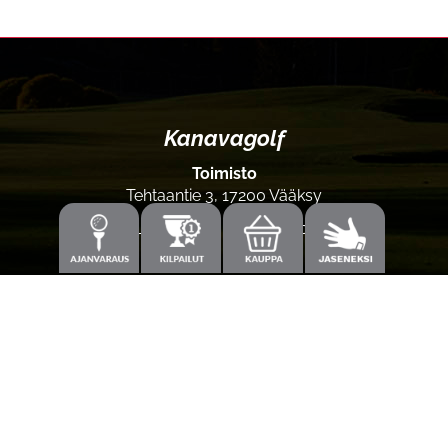
Kanavagolf
Toimisto
Tehtaantie 3, 17200 Vääksy
Laajemmat yhteystiedot
Caddiemaster
0300-308 380 (0,60€/min+pvm/mpm)
caddie@kanavagolf.com
Lisää tietoja
Seuraa meitä