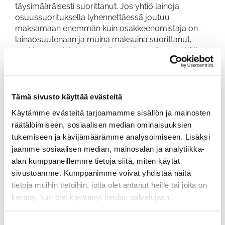
täysimääräisesti suorittanut. Jos yhtiö lainoja
osuussuorituksella lyhennettäessä joutuu
maksamaan enemmän kuin osakkeenomistaja on
lainaosuutenaan ja muina maksuina suorittanut,
osakkeenomistajan on kuitenkin korvattava yhtiölle
tästä aiheutunut lisämeno. Lainaosuuden suoritus
on merkittävä osakeluetteloon.
7 § OSAKKEIDEN LUNASTAMINEN
Tämä sivusto käyttää evästeitä
Yhtiöllä on oikeus yhtiökokouksen päätöksellä
Käytämme evästeitä tarjoamamme sisällön ja mainosten
lunastaa yhtiön osake, mikäli osakkeeseen
räätälöimiseen, sosiaalisen median ominaisuuksien
perustuvat velvoitteet ovat olleet erääntyneenä yli
tukemiseen ja kävijämäärämme analysoimiseen. Lisäksi
vuoden ajan. Lunastushinta on kaksisataa (200)
jaamme sosiaalisen median, mainosalan ja analytiikka-
euroa tai erääntyneiden velvoitteiden yhteismäärä
alan kumppaneillemme tietoja siitä, miten käytät
korkoineen ja kuluineen, mikäli tämä on suurempi.
sivustoamme. Kumppanimme voivat yhdistää näitä
Lunastamiseen voidaan käyttää
tietoja muihin tietoihin, joita olet antanut heille tai joita on
voitonjakokelpoisten varojen lisäksi ylikurssi- ja
kerätty, kun olet käyttänyt heidän palvelujaan.
vararahastoa sekä osakepääoman alennusta. Yhtiön
osakepääomaa voidaan yhtiön osakkeita
lunastamalla alentaa vähimmäisosakepääomaan