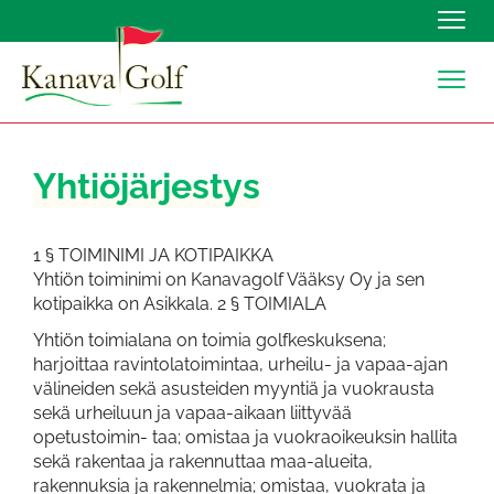
Navig
Navig
Yhtiöjärjestys
1 § TOIMINIMI JA KOTIPAIKKA
Yhtiön toiminimi on Kanavagolf Vääksy Oy ja sen
kotipaikka on Asikkala. 2 § TOIMIALA
Yhtiön toimialana on toimia golfkeskuksena;
harjoittaa ravintolatoimintaa, urheilu- ja vapaa-ajan
välineiden sekä asusteiden myyntiä ja vuokrausta
sekä urheiluun ja vapaa-aikaan liittyvää
opetustoimin- taa; omistaa ja vuokraoikeuksin hallita
sekä rakentaa ja rakennuttaa maa-alueita,
rakennuksia ja rakennelmia; omistaa, vuokrata ja