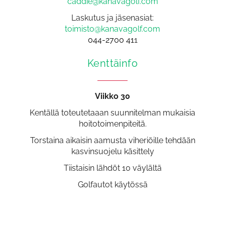
caddie@kanavagolf.com
Laskutus ja jäsenasiat:
toimisto@kanavagolf.com
044-2700 41
1
Kenttäinfo​​​​​​​​​​​​​​
Viikko 30
Kentällä toteutetaaan suunnitelman mukaisia
hoitotoimenpiteitä.
Torstaina aikaisin aamusta viheriöille tehdään
kasvinsuojelu käsittely
Tiistaisin lähdöt 10 väylältä
Golfautot käytössä