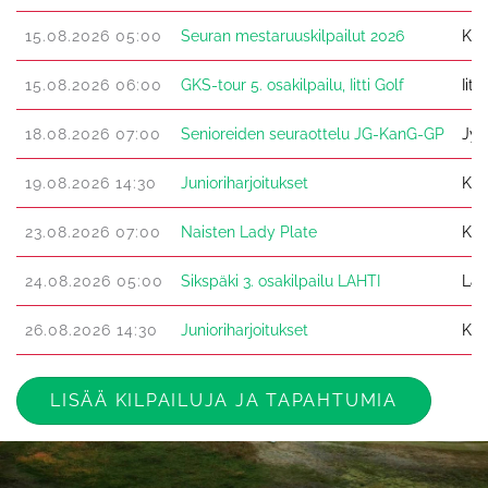
15.08.2026 05:00
Seuran mestaruuskilpailut 2026
Kan
15.08.2026 06:00
GKS-tour 5. osakilpailu, Iitti Golf
Iitt
18.08.2026 07:00
Senioreiden seuraottelu JG-KanG-GP
Jyv
19.08.2026 14:30
Junioriharjoitukset
Kan
23.08.2026 07:00
Naisten Lady Plate
Kan
24.08.2026 05:00
Sikspäki 3. osakilpailu LAHTI
Lah
26.08.2026 14:30
Junioriharjoitukset
Kan
LISÄÄ KILPAILUJA JA TAPAHTUMIA