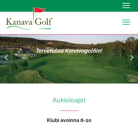
Navig
Navig
Tervetuloa Kanavagolfiin!
Aukioloajat
Klubi avoinna 8-20