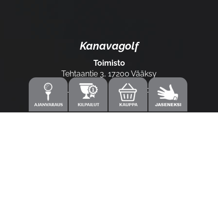
Kanavagolf
Toimisto
Tehtaantie 3, 17200 Vääksy
Laajemmat yhteystiedot
Caddiemaster
0300-308 380 (0,60€/min+pvm/mpm)
caddie@kanavagolf.com
Lisää tietoja
Seuraa meitä
Ota meidät seurantaan!