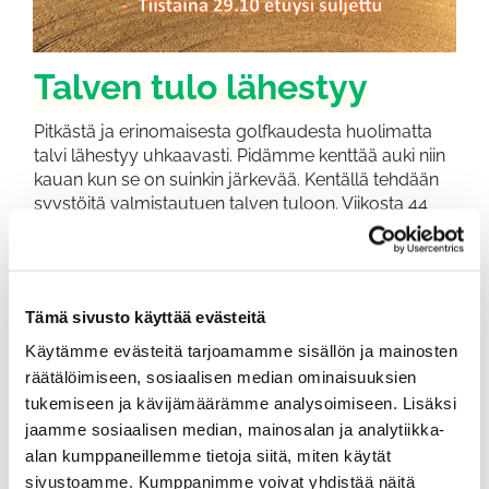
Talven tulo lähestyy
Pitkästä ja erinomaisesta golfkaudesta huolimatta
talvi lähestyy uhkaavasti. Pidämme kenttää auki niin
kauan kun se on suinkin järkevää. Kentällä tehdään
syystöitä valmistautuen talven tuloon. Viikosta 44
eteenpäin aukioloa tarkistellaan päivittäin. Infoamme
nettisivuilla ja sähköpostitse kentän aukiolosta.
Huomioithan halla-aamut
Tämä sivusto käyttää evästeitä
Haluamme muistuttaa halla-aamujen
Käytämme evästeitä tarjoamamme sisällön ja mainosten
mahdollisuudesta. Kentän ollessa jäässä,
räätälöimiseen, sosiaalisen median ominaisuuksien
pelaamaan meneminen on ehdottomasti kielletty!
tukemiseen ja kävijämäärämme analysoimiseen. Lisäksi
Kentän ollessa aamulla jäässä varatut ajat
jaamme sosiaalisen median, mainosalan ja analytiikka-
peruuntuvat, joten otathan tämän huomioon jo
alan kumppaneillemme tietoja siitä, miten käytät
aikaa varatessasi.
sivustoamme. Kumppanimme voivat yhdistää näitä