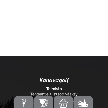
Kanavagolf
Toimisto
Tehtaantie 3, 17200 Vääksy
Laajemmat yhteystiedot