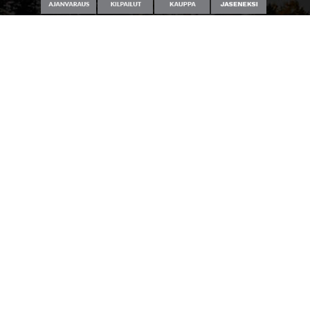
Caddiemaster
0300-308 380 (0,60€/min+pvm/mpm)
caddie@kanavagolf.com
Lisää tietoja
Seuraa meitä
Ota meidät seurantaan!
© Kanavagolf Vääksy Oy
| Toiminnanohjausjärjestelmä
WiseGolf