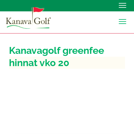
Navig
Navig
Kanavagolf greenfee
hinnat vko 20