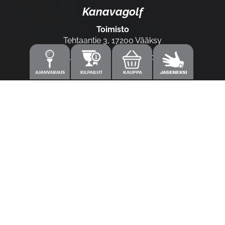
Kanavagolf
Toimisto
Tehtaantie 3, 17200 Vääksy
Laajemmat yhteystiedot
Caddiemaster
0300-308 380 (0,60€/min+pvm/mpm)
caddie@kanavagolf.com
Lisää tietoja
Seuraa meitä
Ota meidät seurantaan!