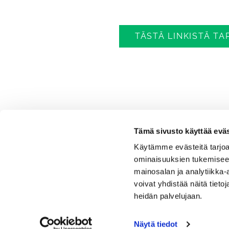
TÄSTÄ LINKISTÄ T
Tämä sivusto käyttää eväs
Käytämme evästeitä tarjoa
ominaisuuksien tukemisee
mainosalan ja analytiikka
voivat yhdistää näitä tietoja
Kanavagolf
heidän palvelujaan.
Toimisto
Tehtaantie 3, 17200 Vääksy
Näytä tiedot