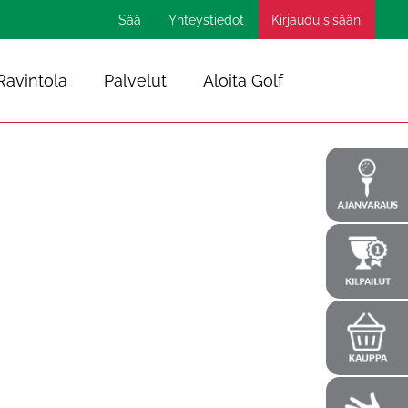
Sää
Yhteystiedot
Kirjaudu sisään
Ravintola
Palvelut
Aloita Golf