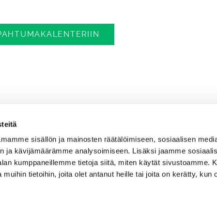
APAHTUMAKALENTERIIN
teitä
mamme sisällön ja mainosten räätälöimiseen, sosiaalisen medi
n ja kävijämäärämme analysoimiseen. Lisäksi jaamme sosiaali
-alan kumppaneillemme tietoja siitä, miten käytät sivustoamme
 muihin tietoihin, joita olet antanut heille tai joita on kerätty, kun 
Caddiemaster
0300-308 380 (0,60€/min+pvm/mpm)
caddie@kanavagolf.com