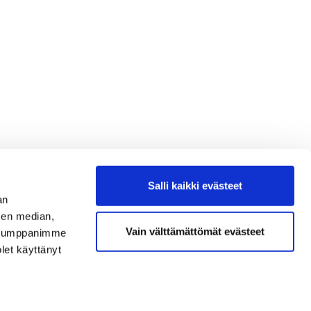
Salli kaikki evästeet
an
sen median,
Vain välttämättömät evästeet
. Kumppanimme
olet käyttänyt
Seuraa meitä
Ota meidät seurantaan!