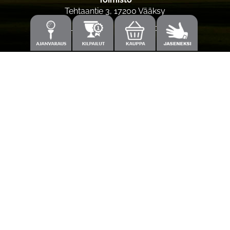
Tehtaantie 3, 17200 Vääksy
Laajemmat yhteystiedot
Caddiemaster
0300-308 380 (0,60€/min+pvm/mpm)
caddie@kanavagolf.com
Lisää tietoja
Seuraa meitä
Ota meidät seurantaan!