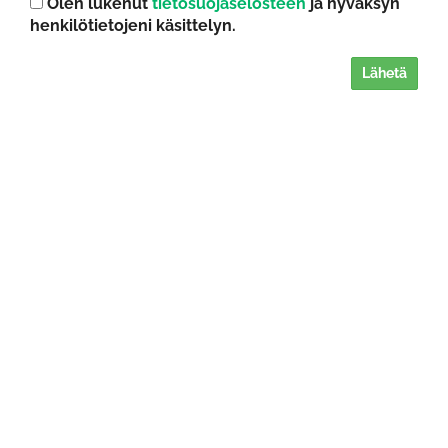
Olen lukenut
tietosuojaselosteen
ja hyväksyn
henkilötietojeni käsittelyn.
Lähetä