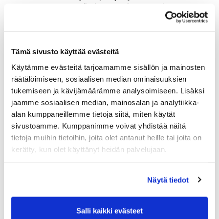
13:30 Tuomarijärjestelmä ja tuomarina
toimiminen
14:30 Tuomaritesti (max aika 100 minuuttia).
Hyväksytty testi on 55 / 100 pistettä.
Tämä sivusto käyttää evästeitä
Kurssille osallistujilta ei edellytetä aiempaa
kokemusta tuomaroinnista vaan ainoastaan avointa
Käytämme evästeitä tarjoamamme sisällön ja mainosten
mieltä ja kiinnostusta sääntöjen ihmeelliseen
räätälöimiseen, sosiaalisen median ominaisuuksien
maailmaan. Säännöt kannattaa nähdä positiivisena
tukemiseen ja kävijämäärämme analysoimiseen. Lisäksi
mahdollisuutena myös oman pelinsä kehittämiseen.
jaamme sosiaalisen median, mainosalan ja analytiikka-
alan kumppaneillemme tietoja siitä, miten käytät
Ennen koulutusta kunkin osallistujan toivotaan
sivustoamme. Kumppanimme voivat yhdistää näitä
hankkivan sääntökirjan itselleen ja edes vähän
tietoja muihin tietoihin, joita olet antanut heille tai joita on
tutustuvan siihen.
kerätty, kun olet käyttänyt heidän palvelujaan.
Kouluttajana toimii Golfliiton tuomarikouluttaja Timo
Näytä tiedot
Huvinen, joka on suorittanut R&A:n kansainvälisen
golftuomarikurssin St. Andrewsissa Skotlannissa
2013. Hän toimii myös tuomarina ja
Salli kaikki evästeet
kilpailunjohtajana Golfliiton järjestämissä