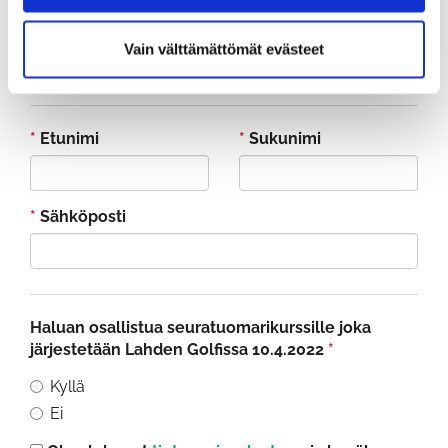
ammattilais- ja amatöörikilpailuissa.
Vain välttämättömät evästeet
Ilmoittautuminen viimeistään 7.4. klo 15:00 mennessä
alla olevan lomakkeen kautta.
*
Etunimi
*
Sukunimi
*
Sähköposti
Haluan osallistua seuratuomarikurssille joka
järjestetään Lahden Golfissa 10.4.2022
*
Kyllä
Ei