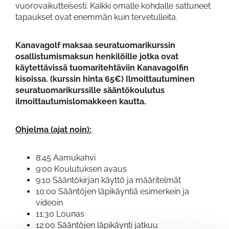
vuorovaikutteisesti. Kaikki omalle kohdalle sattuneet
tapaukset ovat enemmän kuin tervetulleita.
Kanavagolf maksaa seuratuomarikurssin
osallistumismaksun henkilöille jotka ovat
käytettävissä tuomaritehtäviin Kanavagolfin
kisoissa. (kurssin hinta 65€) Ilmoittautuminen
seuratuomarikurssille sääntökoulutus
ilmoittautumislomakkeen kautta.
Ohjelma (ajat noin):
8:45 Aamukahvi
9:00 Koulutuksen avaus
9:10 Sääntökirjan käyttö ja määritelmät
10:00 Sääntöjen läpikäyntiä esimerkein ja
videoin
11:30 Lounas
12:00 Sääntöjen läpikäynti jatkuu