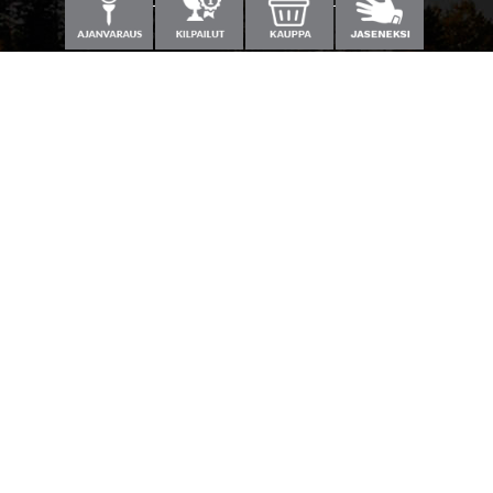
Laajemmat yhteystiedot
Caddiemaster
0300-308 380 (0,60€/min+pvm/mpm)
caddie@kanavagolf.com
Lisää tietoja
Seuraa meitä
Ota meidät seurantaan!