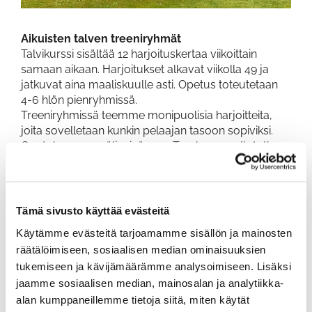
Aikuisten talven treeniryhmät
Talvikurssi sisältää 12 harjoituskertaa viikoittain
samaan aikaan. Harjoitukset alkavat viikolla 49 ja
jatkuvat aina maaliskuulle asti. Opetus toteutetaan
4-6 hlön pienryhmissä.
Treeniryhmissä teemme monipuolisia harjoitteita,
joita sovelletaan kunkin pelaajan tasoon sopiviksi.
Opetuksen apuvälineinä mm. Trackman pallotutka.
Harjoituspaikkana toimii Golfpoint Lahti,
Saksalankatu 4-6, kaksi lähipeliharjoituskertaa
pidetään PadelMarina Hollola, Tarmontie 5.
Alla olevasta linkistä löydät tarkemmat
Tämä sivusto käyttää evästeitä
treeniryhmien sisällöt ja ajankohdat.
Käytämme evästeitä tarjoamamme sisällön ja mainosten
räätälöimiseen, sosiaalisen median ominaisuuksien
VARAA AIKA OPETUKSEEN TÄSTÄ
tukemiseen ja kävijämäärämme analysoimiseen. Lisäksi
Lisätiedot:
jaamme sosiaalisen median, mainosalan ja analytiikka-
timo.ruuda@kanavagolf.com
alan kumppaneillemme tietoja siitä, miten käytät
040 518 7002