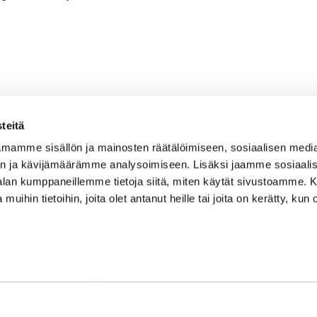
teitä
mamme sisällön ja mainosten räätälöimiseen, sosiaalisen medi
n ja kävijämäärämme analysoimiseen. Lisäksi jaamme sosiaali
-alan kumppaneillemme tietoja siitä, miten käytät sivustoamme
 muihin tietoihin, joita olet antanut heille tai joita on kerätty, kun 
Caddiemaster
0300-308 380 (0,60€/min+pvm/mpm)
caddie@kanavagolf.com
Lisää tietoja