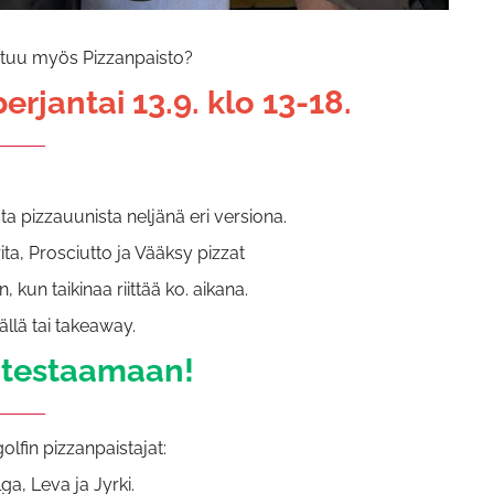
stuu myös Pizzanpaisto?
rjantai 13.9. klo 13-18.
sta pizzauunista neljänä eri versiona.
ta, Prosciutto ja Vääksy pizzat
 kun taikinaa riittää ko. aikana.
llä tai takeaway.
 testaamaan!
lfin pizzanpaistajat:
lga, Leva ja Jyrki.