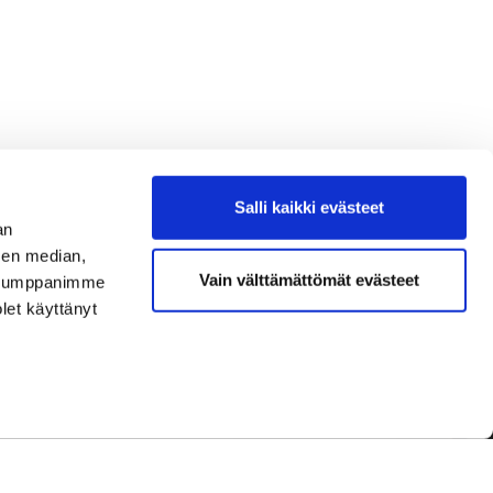
Salli kaikki evästeet
an
sen median,
Vain välttämättömät evästeet
. Kumppanimme
olet käyttänyt
Seuraa meitä
Ota meidät seurantaan!