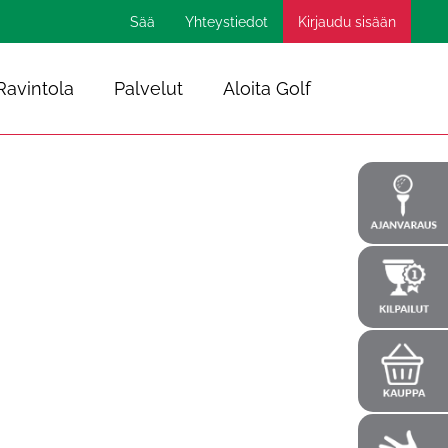
Sää
Yhteystiedot
Kirjaudu sisään
Ravintola
Palvelut
Aloita Golf