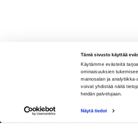
Tämä sivusto käyttää eväs
Käytämme evästeitä tarjoa
ominaisuuksien tukemisee
mainosalan ja analytiikka
voivat yhdistää näitä tietoja
Kanavagolf
heidän palvelujaan.
Toimisto
Tehtaantie 3, 17200 Vääksy
Näytä tiedot
Laajemmat yhteystiedot