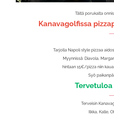
Tältä porukalta onni
Kanavagolfissa pizzape
Tarjolla Napoli style pizzaa aido
Myynnissä: Diavola, Margari
hintaan 15€/pizza niin kauan,
Syö paikanpää
Tervetuloa
Terveisin Kanavago
Ilkka, Kalle, O