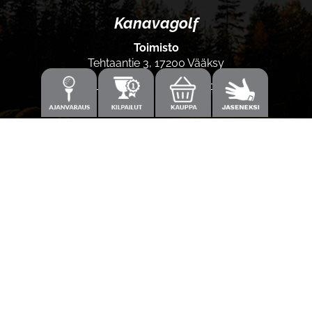
Kanavagolf
Toimisto
Tehtaantie 3, 17200 Vääksy
Laajemmat yhteystiedot
Caddiemaster
0300-308 380 (0,60€/min+pvm/mpm)
caddie@kanavagolf.com
Lisää tietoja
Seuraa meitä
Ota meidät seurantaan!