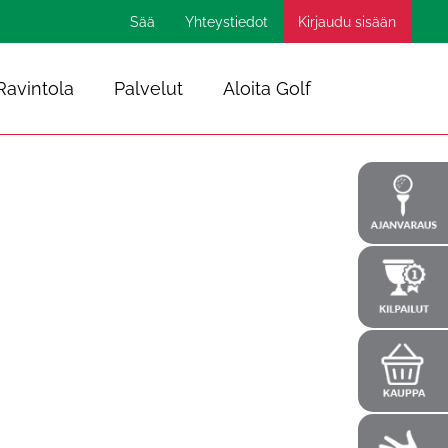
Sää
Yhteystiedot
Kirjaudu sisään
Ravintola
Palvelut
Aloita Golf