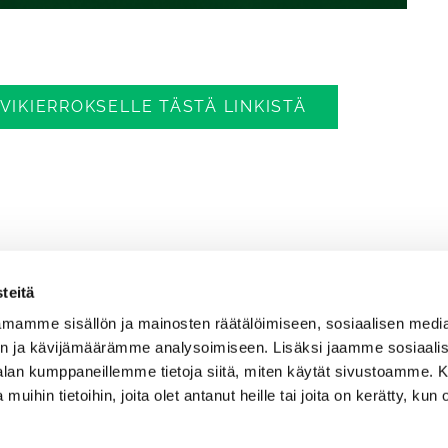
IKIERROKSELLE TÄSTÄ LINKISTÄ
teitä
mamme sisällön ja mainosten räätälöimiseen, sosiaalisen medi
n ja kävijämäärämme analysoimiseen. Lisäksi jaamme sosiaali
-alan kumppaneillemme tietoja siitä, miten käytät sivustoamme
 muihin tietoihin, joita olet antanut heille tai joita on kerätty, kun 
Caddiemaster
0300-308 380 (0,60€/min+pvm/mpm)