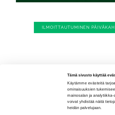
ILMOITTAUTUMINEN PÄIVÄKAHV
Tämä sivusto käyttää eväs
Käytämme evästeitä tarjoa
ominaisuuksien tukemisee
mainosalan ja analytiikka
voivat yhdistää näitä tietoja
Kanavagolf
heidän palvelujaan.
Toimisto