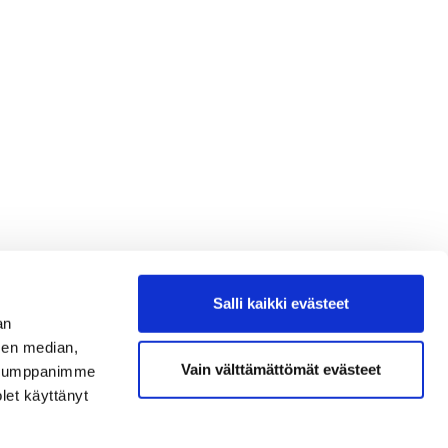
Salli kaikki evästeet
an
sen median,
Vain välttämättömät evästeet
. Kumppanimme
olet käyttänyt
Seuraa meitä
Ota meidät seurantaan!