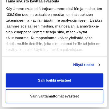
Tämä sivusto käyttää evästeitä
Tervetuloa nauttimaan syksyisistä golfkeleistä!
Käytämme evästeitä tarjoamamme sisällön ja mainosten
räätälöimiseen, sosiaalisen median ominaisuuksien
tukemiseen ja kävijämäärämme analysoimiseen. Lisäksi
Huomioithan halla-aamut!
jaamme sosiaalisen median, mainosalan ja analytiikka-
Haluamme muistuttaa halla-aamujen
alan kumppaneillemme tietoja siitä, miten käytät
mahdollisuudesta.
sivustoamme. Kumppanimme voivat yhdistää näitä
Kentän ollessa jäässä, pelaamaan meneminen on
tietoja muihin tietoihin, joita olet antanut heille tai joita on
ehdottomasti kielletty!
kerätty, kun olet käyttänyt heidän palvelujaan.
Kentän ollessa aamulla jäässä varatut ajat
peruuntuvat, joten otathan tämän huomioon jo
aikaa varatessasi.
Näytä tiedot
Salli kaikki evästeet
Vain välttämättömät evästeet