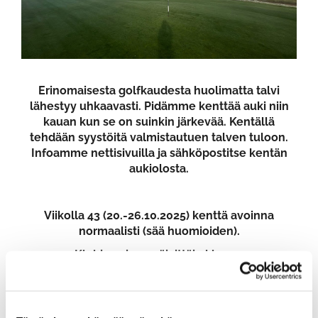
Erinomaisesta golfkaudesta huolimatta talvi
lähestyy uhkaavasti. Pidämme kenttää auki niin
kauan kun se on suinkin järkevää. Kentällä
tehdään syystöitä valmistautuen talven tuloon.
Infoamme nettisivuilla ja sähköpostitse kentän
aukiolosta.
Viikolla 43 (20.-26.10.2025) kenttä avoinna
normaalisti (sää huomioiden).
- Klubi avoinna päivittäin klo 9-15.
- Arkisin klubi avoinna säästä ja pelaajamäärästä
riippuen joko itsepalvelukahvilana tai normaalisti
- Viikonloppuna klubi avoinna normaalisti klo 9-15