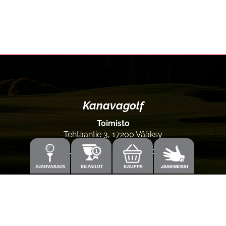
Kanavagolf
Toimisto
Tehtaantie 3, 17200 Vääksy
Laajemmat yhteystiedot
Caddiemaster
0300-308 380 (0,60€/min+pvm/mpm)
caddie@kanavagolf.com