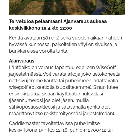
Tervetuloa pelaamaan! Ajanvaraus aukeaa
keskiviikkona 19.4.klo 12:00
Kenttä avataan 18 reikäisenä vuoden aikaan nähden
hyvässä kunnossa, paikoitellen väylien sivuissa ja
bunkkereissa voi olla lunta.
Ajanvaraus
Lähtöaikojen varaus tapahtuu edelleen WiseGolf
järjestelmässä. Voit varata aikoja joko tietokoneella
nettisivujemme kautta tai puhelimeen ladattavalla
wisegolf aplikaatiolla (suosittelemme). Sinun tulee
ensin kirjautua sisään käyttäjätunnuksellasi
(jäsennumerosi jos olet jäsen, muilla
sähköpostiosoitteesi) ja salasanalla (jonka olet
määrittänyt itse rekisteröityessäsi järjestelmään).
Caddiemaster tavoitettavissa puhelimitse
keskiviikkona 19.4 klo 12-18,
puh 0442700412 tai