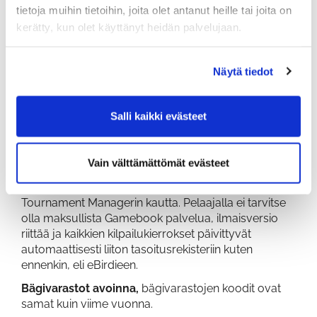
Tasoituskierroksen voit merkitä itse esim.
tietoja muihin tietoihin, joita olet antanut heille tai joita on
mScorecard ohjelmalla, jonka voit ladata
kerätty, kun olet käyttänyt heidän palvelujaan.
puhelimeesi (ilmainen sovellus) tai GolfGamebook
ohjelmalla, jonka ilmaisversiolla ei valitettavasti enää
pysty tasoituskierroksia merkitsemään! Tämän
Näytä tiedot
johdosta on Golfliitto päättänyt lisätä Ebirdieen (liiton
oma sovellus, joka on myös tasoituskorttisi)
mahdollisuuden kirjata Suomen kenttien
Salli kaikki evästeet
tasoituskierroksia ilmaiseksi. Ohjelman on luvattu
valmistuvan toukokuussa.
Vain välttämättömät evästeet
Kilpailukierrokset Kanavagolfissa
Kilpailut pelataan edelleen GolfGamebookin
Tournament Managerin kautta. Pelaajalla ei tarvitse
olla maksullista Gamebook palvelua, ilmaisversio
riittää ja kaikkien kilpailukierrokset päivittyvät
automaattisesti liiton tasoitusrekisteriin kuten
ennenkin, eli eBirdieen.
Bägivarastot avoinna
,
bägivarastojen koodit ovat
samat kuin viime vuonna.