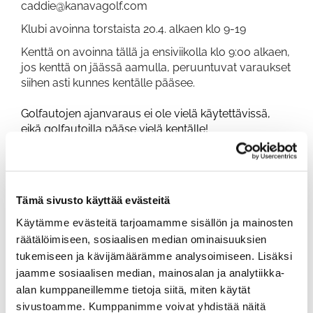
caddie@kanavagolf.com
Klubi avoinna torstaista 20.4. alkaen klo 9-19
Kenttä on avoinna tällä ja ensiviikolla klo 9:00 alkaen,
jos kenttä on jäässä aamulla, peruuntuvat varaukset
siihen asti kunnes kentälle pääsee
.
Golfautojen ajanvaraus ei ole vielä käytettävissä,
eikä golfautoilla pääse vielä kentälle!
Omien tietojen päivittäminen WiseGolfiin
Kirjautumalla sisään ohjelmaan nettisivujemme
kautta tai mobiilisovelluksella, voit päivittää
Tämä sivusto käyttää evästeitä
yhteystietojasi. On tärkeää että yhteystietosi ovat
Käytämme evästeitä tarjoamamme sisällön ja mainosten
ajantasalla, pelioikeuksien, tiedotteiden, laskujen,
räätälöimiseen, sosiaalisen median ominaisuuksien
ym. toimivuuden takia! Kun kirjaudut nettisivujen
tukemiseen ja kävijämäärämme analysoimiseen. Lisäksi
kautta, näkyy siellä myös laskusi ja pelioikeutesi.
jaamme sosiaalisen median, mainosalan ja analytiikka-
alan kumppaneillemme tietoja siitä, miten käytät
Tasoituskierroksen merkitseminen
sivustoamme. Kumppanimme voivat yhdistää näitä