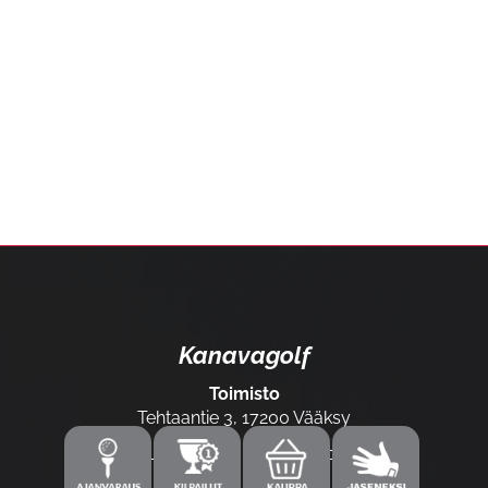
Kanavagolf
Toimisto
Tehtaantie 3, 17200 Vääksy
Laajemmat yhteystiedot