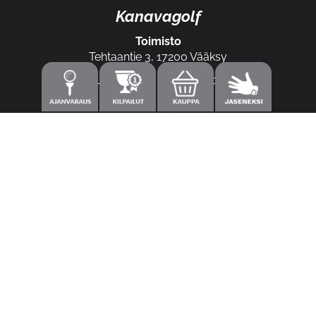
Kanavagolf
Toimisto
Tehtaantie 3, 17200 Vääksy
Laajemmat yhteystiedot
Caddiemaster
0300-308 380 (0,60€/min+pvm/mpm)
caddie@kanavagolf.com
Lisää tietoja
Seuraa meitä
Ota meidät seurantaan!