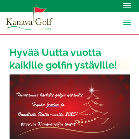
Navig
Navig
Hyvää Uutta vuotta
kaikille golfin ystäville!