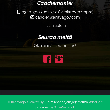
Caddiemaster
0300-308 380 (0,60€/min+pvm/mpm)
caddie@kanavagolf.com
Lisää tietoja
Seuraa meitä
Ota meidät seurantaan!
© Kanavagolf Vääksy Oy
| Toiminnanohjausjärjestelmä
WiseGolf
powered by
WiseNetwork